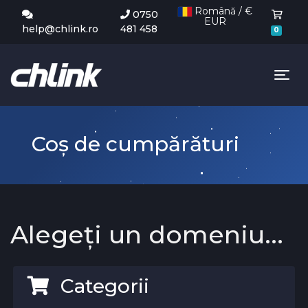
Română / €
0750
EUR
Coș 
help@chlink.ro
481 458
0
Tog
Coș de cumpărături
Alegeți un domeniu...
Categorii