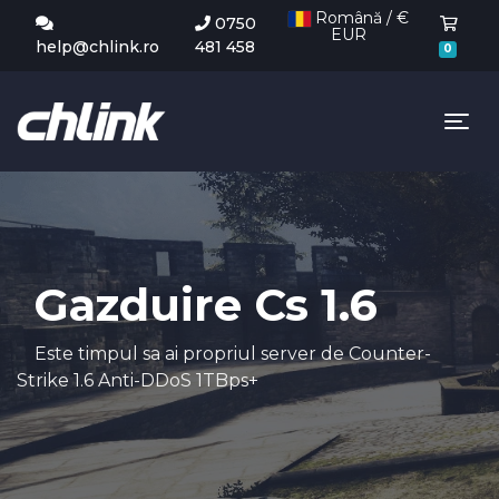
Română / €
0750
EUR
Coș 
help@chlink.ro
481 458
0
Tog
Gazduire Cs 1.6
Este timpul sa ai propriul server de Counter-
Strike 1.6 Anti-DDoS 1TBps+