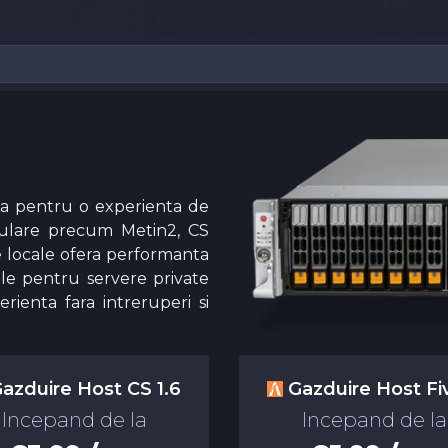
la pentru o experienta de
opulare precum Metin2, CS
e locale ofera performanta
eale pentru servere private
erienta fara intreruperi si
azduire Host CS 1.6
Gazduire Host F
Incepand de la
Incepand de la