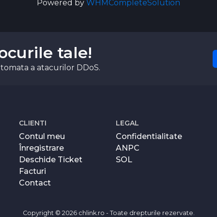
Powered by
WHMCompleteSolution
ocurile tale!
automata a atacurilor DDoS.
CLIENTI
LEGAL
Contul meu
Confidentialitate
Înregistrare
ANPC
Deschide Ticket
SOL
Facturi
Contact
Copyright ©
2026 chlink.ro - Toate drepturile rezervate.