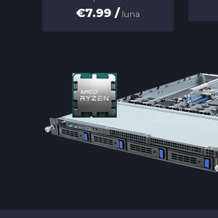
€7.99 /
luna