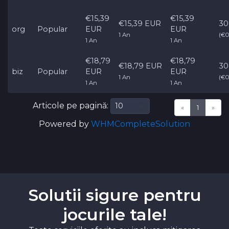
€15,39
€15,39
€15,39 EUR
30
org
Popular
EUR
EUR
1 An
(€0
1 An
1 An
€18,79
€18,79
€18,79 EUR
30
biz
Popular
EUR
EUR
1 An
(€0
1 An
1 An
Articole pe pagină:
«
1
»
Powered by
WHMCompleteSolution
Solutii sigure pentru
jocurile tale!