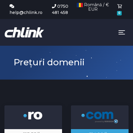
Română / €
0750
EUR
Coș 
help@chlink.ro
481 458
0
Tog
Prețuri domenii