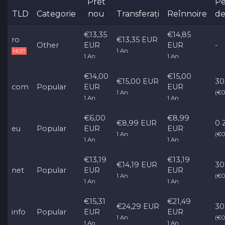
Pret
Pe
TLD
Categorie
nou
Transferați
Reînnoire
de
€13,35
€14,85
ro
€13,35 EUR
Other
EUR
EUR
-
1 An
HOT!
1 An
1 An
€14,00
€15,00
€15,00 EUR
30
com
Popular
EUR
EUR
1 An
(€0
1 An
1 An
€6,00
€8,99
€8,99 EUR
0 Z
eu
Popular
EUR
EUR
1 An
(€0
1 An
1 An
€13,19
€13,19
€14,19 EUR
30
net
Popular
EUR
EUR
1 An
(€0
1 An
1 An
€15,31
€21,49
€24,29 EUR
30
info
Popular
EUR
EUR
1 An
(€0
1 An
1 An