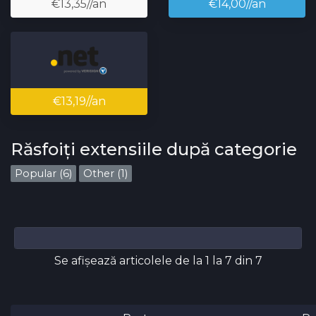
€13,35//an
€14,00//an
€13,19//an
Răsfoiți extensiile după categorie
Popular (6)
Other (1)
Se afișează articolele de la 1 la 7 din 7